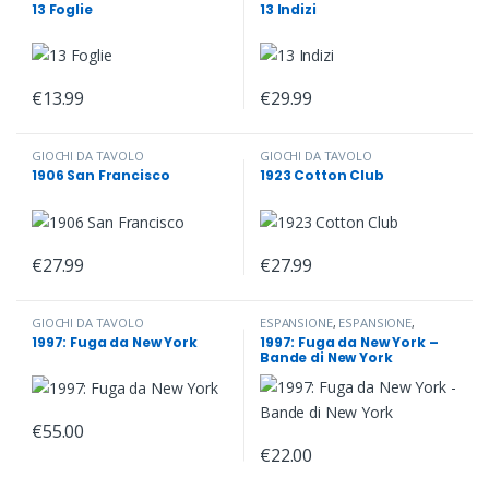
ESPANSIONE
,
ESPANSIONE
,
13 Foglie
13 Indizi
ESPANSIONE
,
ESPANSIONE
,
ESPANSIONE
,
ESPANSIONE
,
ESPANSIONE
,
ESPANSIONE
,
ESPANSIONE
,
ESPANSIONE
,
ESPANSIONE
,
ESPANSIONE
,
ESPANSIONE
,
GIOCHI DA TAVOLO
,
ESPANSIONE
,
ESPANSIONE
,
€
13.99
€
29.99
ESPANSIONE
,
ESPANSIONE
,
ESPANSIONE
,
ESPANSIONE
,
ESPANSIONE
,
ESPANSIONE
,
ESPANSIONE
,
ESPANSIONE
,
ESPANSIONE
,
ESPANSIONE
GIOCHI DA TAVOLO
GIOCHI DA TAVOLO
1906 San Francisco
1923 Cotton Club
€
27.99
€
27.99
GIOCHI DA TAVOLO
ESPANSIONE
,
ESPANSIONE
,
ESPANSIONE
,
ESPANSIONE
,
1997: Fuga da New York
1997: Fuga da New York –
ESPANSIONE
,
ESPANSIONE
,
Bande di New York
ESPANSIONE
,
ESPANSIONE
,
ESPANSIONE
,
ESPANSIONE
,
ESPANSIONE
,
ESPANSIONE
,
ESPANSIONE
,
GIOCHI DA TAVOLO
,
ESPANSIONE
,
ESPANSIONE
,
ESPANSIONE
,
ESPANSIONE
,
€
55.00
ESPANSIONE
,
ESPANSIONE
,
ESPANSIONE
,
ESPANSIONE
,
€
22.00
ESPANSIONE
,
ESPANSIONE
,
ESPANSIONE
,
ESPANSIONE
,
ESPANSIONE
,
ESPANSIONE
,