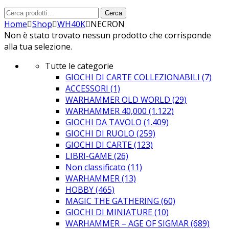
Cerca:
Cerca
Home
Shop
WH40K
NECRON
Non è stato trovato nessun prodotto che corrisponde
alla tua selezione.
Tutte le categorie
GIOCHI DI CARTE COLLEZIONABILI
(7)
ACCESSORI
(1)
WARHAMMER OLD WORLD
(29)
WARHAMMER 40,000
(1.122)
GIOCHI DA TAVOLO
(1.409)
GIOCHI DI RUOLO
(259)
GIOCHI DI CARTE
(123)
LIBRI-GAME
(26)
Non classificato
(11)
WARHAMMER
(13)
HOBBY
(465)
MAGIC THE GATHERING
(60)
GIOCHI DI MINIATURE
(10)
WARHAMMER – AGE OF SIGMAR
(689)