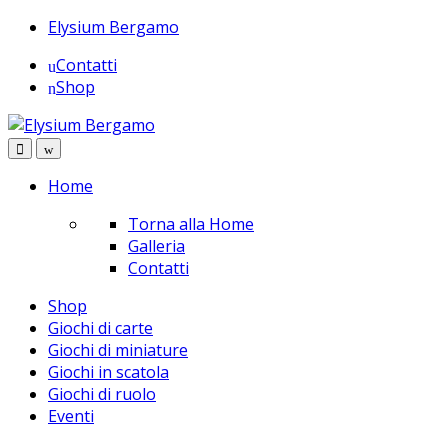
Skip
Skip
Elysium Bergamo
to
to
Contatti
navigation
content
Shop
Home
Torna alla Home
Galleria
Contatti
Shop
Giochi di carte
Giochi di miniature
Giochi in scatola
Giochi di ruolo
Eventi