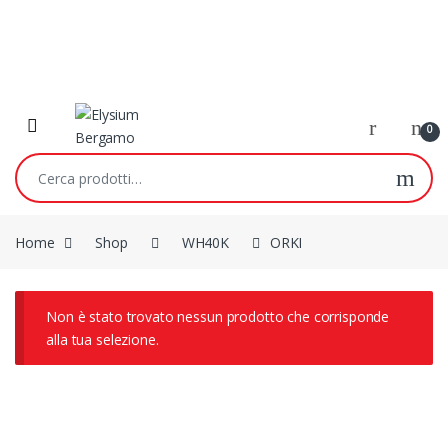
Skip to navigation
Skip to content
0
Cerca:
Home
Shop
WH40K
ORKI
Non è stato trovato nessun prodotto che corrisponde
alla tua selezione.