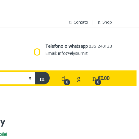
Contatti
Shop
Telefono o whatsapp
035 240133
Email: info@elysium.it
€
0.00
0
0
ty
ile!