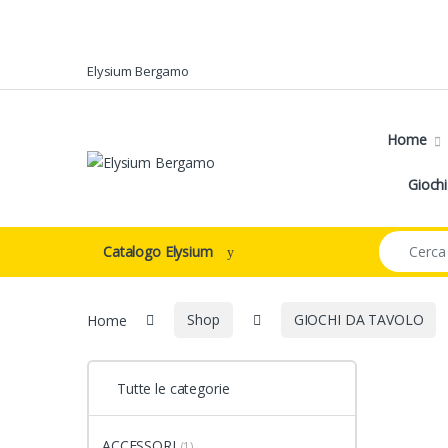
Skip to navigation
Skip to content
Elysium Bergamo
Home
Giochi
Search for:
Catalogo Elysium
Home
Shop
GIOCHI DA TAVOLO
Tutte le categorie
ACCESSORI
(1)