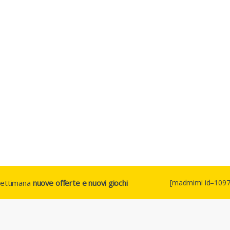
 settimana
nuove offerte e nuovi giochi
[madmimi id=1097