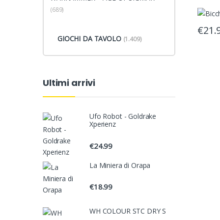
(689)
€
21.
GIOCHI DA TAVOLO
(1.409)
Ultimi arrivi
Ufo Robot - Goldrake
Xperienz
€
24.99
La Miniera di Orapa
€
18.99
WH COLOUR STC DRY S