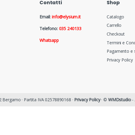
Contatti
Shop
Email:
info@elysium.it
Catalogo
Carrello
Telefono:
035 240133
Checkout
Whatsapp
Termini e Cond
Pagamento e s
Privacy Policy
122 Bergamo · Partita IVA 02578890168 ·
Privacy Policy
· ©
WMDstudio
- 