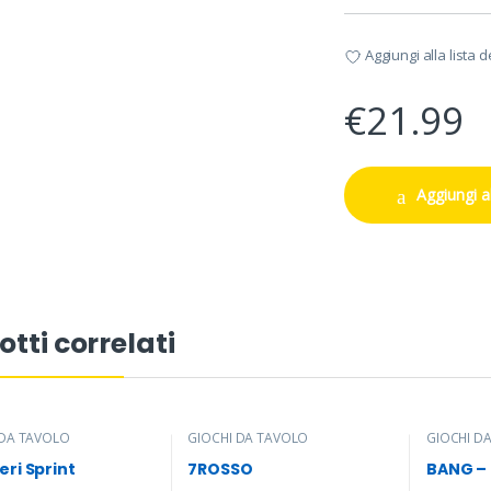
Aggiungi alla lista d
€
21.99
Aggiungi al
otti correlati
 DA TAVOLO
GIOCHI DA TAVOLO
GIOCHI D
ESPANSIO
ESPANSIO
eri Sprint
7ROSSO
BANG –
ESPANSIO
ESPANSIO