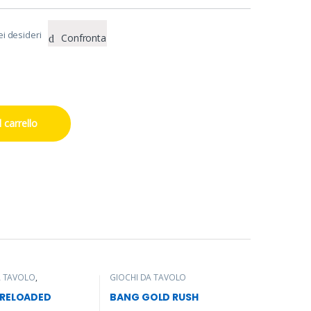
ei desideri
Confronta
 carrello
A TAVOLO
,
GIOCHI DA TAVOLO
NE
,
ESPANSIONE
,
NE
,
ESPANSIONE
,
 RELOADED
BANG GOLD RUSH
NE
,
ESPANSIONE
,
NE