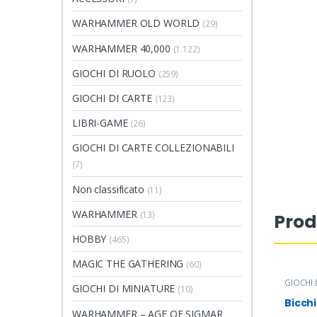
WARHAMMER OLD WORLD
(29)
WARHAMMER 40,000
(1.122)
GIOCHI DI RUOLO
(259)
GIOCHI DI CARTE
(123)
LIBRI-GAME
(26)
GIOCHI DI CARTE COLLEZIONABILI
(7)
Non classificato
(11)
WARHAMMER
(13)
Prod
HOBBY
(465)
MAGIC THE GATHERING
(60)
GIOCHI
GIOCHI DI MINIATURE
(10)
Bicchi
WARHAMMER – AGE OF SIGMAR