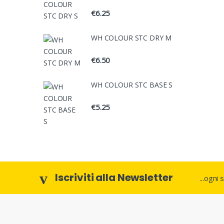
€
6.25
WH COLOUR STC DRY M
€
6.50
WH COLOUR STC BASE S
€
5.25
Iscriviti alla Newsletter
...ogni