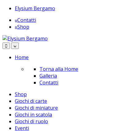
Skip
Skip
Elysium Bergamo
to
to
Contatti
navigation
content
Shop
Home
Torna alla Home
Galleria
Contatti
Shop
Giochi di carte
Giochi di miniature
Giochi in scatola
Giochi di ruolo
Eventi