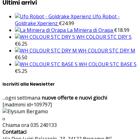
Ultimi arrivi
Ufo Robot -
Goldrake Xperienz
€
24.99
La Miniera di Orapa
€
18.99
WH COLOUR STC DRY S
€
6.25
WH COLOUR STC DRY M
€
6.50
WH COLOUR STC BASE S
€
5.25
Iscriviti alla Newsletter
...ogni settimana
nuove offerte e nuovi giochi
[madmimi id=109797]
Chiama ora
035 240133
Contattaci
Via Don Luigi Palazzolo, 23, 24122 Bergamo BG