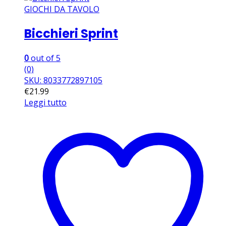
GIOCHI DA TAVOLO
Bicchieri Sprint
0
out of 5
(0)
SKU: 8033772897105
€
21.99
Leggi tutto