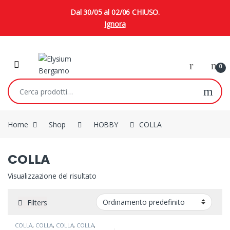
Dal 30/05 al 02/06 CHIUSO.
Ignora
Skip to navigation
Skip to content
0
Cerca:
Home
Shop
HOBBY
COLLA
COLLA
Visualizzazione del risultato
Filters
COLLA
,
COLLA
,
COLLA
,
COLLA
,