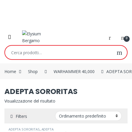
Skip to navigation
Skip to content
0
Cerca:
Home
Shop
WARHAMMER 40,000
ADEPTA SOR
ADEPTA SORORITAS
Visualizzazione del risultato
Filters
ADEPTA SORORITAS
,
ADEPTA