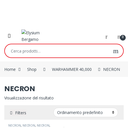
Skip to navigation
Skip to content
0
Cerca:
Home
Shop
WARHAMMER 40,000
NECRON
NECRON
Visualizzazione del risultato
Filters
NECRON
,
NECRON
,
NECRON
,