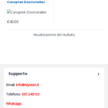
NECRON
,
WARHAMMER 40,000
,
Canoptek Doomstalker
NECRON
,
NECRON
,
NECRON
,
NECRON
,
NECRON
,
NECRON
€
40.00
Visualizzazione del risultato
Supporto
Email:
info@elysium.it
Telefono:
035 240133
Whatsapp